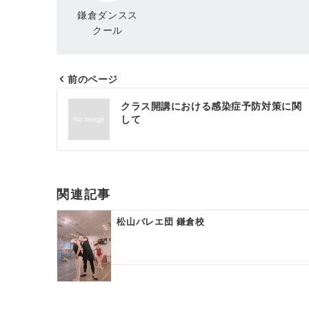
鎌倉ダンスス
クール
前のページ
投
クラス開講における感染症予防対策に関
稿
して
ナ
ビ
ゲ
関連記事
ー
松山バレエ団 鎌倉校
シ
ョ
ン